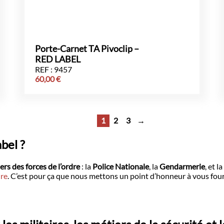
Porte-Carnet TA Pivoclip –
RED LABEL
REF : 9457
60,00
€
1
2
3
→
bel ?
ers des
forces de l’ordre
: la
Police Nationale
, la
Gendarmerie
, et l
dre
. C’est pour ça que nous mettons un point d’honneur à vous fo