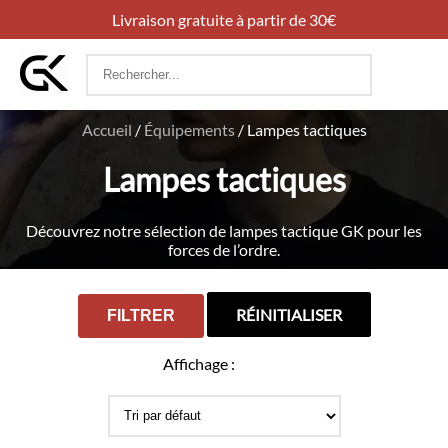
Livraison gratuite à partir de 30€
Rechercher
:
Accueil
/
Équipements
/
Lampes tactiques
Lampes tactiques
Découvrez notre sélection de lampes tactique GK pour les
forces de l’ordre.
RÉINITIALISER
FILTRER
Affichage :