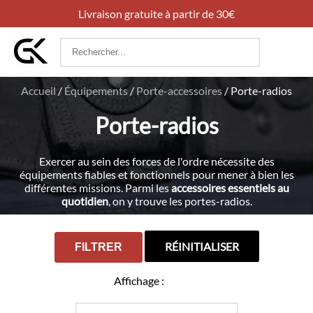
Livraison gratuite à partir de 30€
Rechercher
:
Accueil
/
Équipements
/
Porte-accessoires
/
Porte-radios
Porte-radios
Exercer au sein des forces de l'ordre nécessite des
équipements fiables et fonctionnels pour mener à bien les
différentes missions. Parmi les
accessoires essentiels au
quotidien
, on y trouve les portes-radios.
RÉINITIALISER
FILTRER
Affichage :