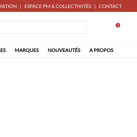
RATION
|
ESPACE PM & COLLECTIVITÉS
|
CONTACT
0
ES
MARQUES
NOUVEAUTÉS
A PROPOS