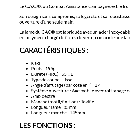
Le C.A.C.®, ou Combat Assistance Campagne, est le fruit 
Son design sans compromis, sa légèreté et sa robustesse 
ouverture d’une seule main.
La lame du CAC® est fabriquée avec un acier inoxydable 
en polymère chargé de fibres de verre, comporte une lame
CARACT
É
RISTIQUES :
Kaki
Poids : 195gr
Dureté (HRC) : 55 ±1
Type de coupe : Lisse
Angle d’affûtage (par côté en °) : 17
Système ouverture : Axe mobile avec rattrapage d
Ambidextre
Manche (motif/finition) : Toxifié
Longueur lame : 85mm
Longueur manche : 145mm
LES FONCTIONS :