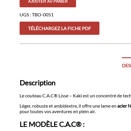
AJOUTER AU PANIER
C.A.C®
Lisse
-
UGS :
TBO-0051
Kaki
TÉLÉCHARGEZ LA FICHE PDF
DES
Description
Le couteau C.A.C® Lisse – Kaki est un concentré de tec
Léger, robuste et ambidextre, il offre une lame en
acier 
pour toutes vos aventures en plein air.
LE MODÈLE C.A.C® :