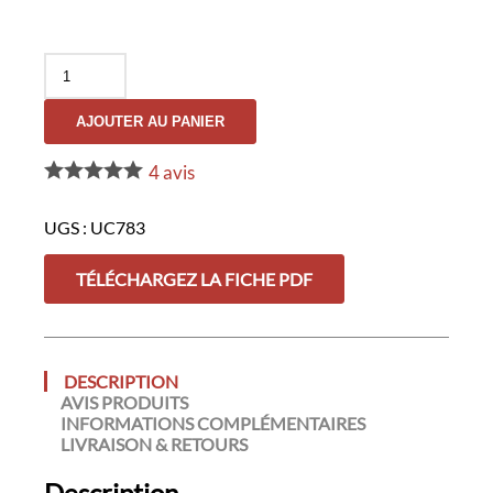
quantité
de
Beltkeeper
AJOUTER AU PANIER
GK
UNDERCOVER
4
avis
UGS :
UC783
TÉLÉCHARGEZ LA FICHE PDF
DESCRIPTION
AVIS PRODUITS
INFORMATIONS COMPLÉMENTAIRES
LIVRAISON & RETOURS
Description