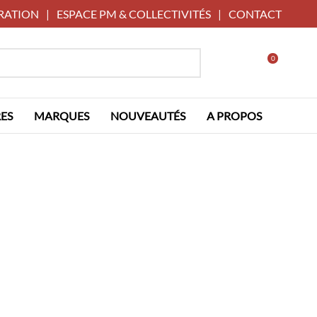
RATION
|
ESPACE PM & COLLECTIVITÉS
|
CONTACT
0
ES
MARQUES
NOUVEAUTÉS
A PROPOS