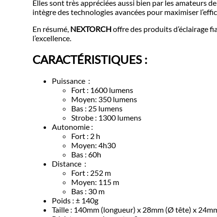
Elles sont très appréciées aussi bien par les amateurs de 
intègre des technologies avancées pour maximiser l’effic
En résumé,
NEXTORCH
offre des produits d’éclairage f
l’excellence.
CARACTÉRISTIQUES :
Puissance :
Fort : 1600 lumens
Moyen: 350 lumens
Bas : 25 lumens
Strobe : 1300 lumens
Autonomie :
Fort : 2 h
Moyen: 4h30
Bas : 60h
Distance :
Fort : 252 m
Moyen: 115 m
Bas : 30 m
Poids : ± 140g
Taille : 140mm (longueur) x 28mm (Ø tête) x 24m