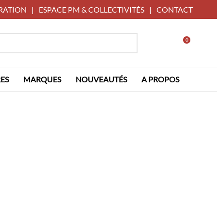
RATION
|
ESPACE PM & COLLECTIVITÉS
|
CONTACT
0
ES
MARQUES
NOUVEAUTÉS
A PROPOS