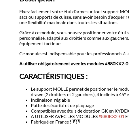
Fixez facilement votre étui d’arme sur tout support MO
sacs ou supports de cuisse, sans avoir besoin d’acquéri
une flexibilité maximale dans toutes les situations.
Grâce à ce module, vous pouvez positionner votre étui sel
personnalisé, adapté aux droitiers comme aux gauchers. 
équipement tactique.
Ce module est indispensable pour les professionnels à la 
A utiliser obligatoirement avec les modules #880KX2-01
CARACTÉRISTIQUES :
Le support MOLLE permet de positionner le module r
drawn (2 droitiers et 2 gauchers), 4 inclinés à 45°
Inclinaison réglable
Patte de sécurité et de plaquage
Compatibles avec étuis de dotation GK en KYDE
A UTILISER AVEC LES MODULES
#880KX2-01
E
Fabriqué en France ! 🇫🇷