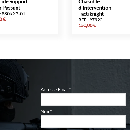
ule Support
Chasuble
r Passant
d’Intervention
: 880KX2-01
Tactiknight
00
€
REF : 97920
150,00
€
Adresse Email*
Nom*