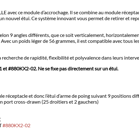
LLE avec ce module d’accrochage. Il se combine au module réceptac
r un nouvel étui. Ce système innovant vous permet de retirer et re
on 9 angles différents, que ce soit verticalement, horizontalement 
Avec un poids léger de 56 grammes, il est compatible avec tous l
recherche de rapidité, flexibilité et polyvalence dans leurs interv
 et #880KX2-02. Ne se fixe pas directement sur un étui.
éceptacle et donc l’étui d’arme de poing suivant 9 positions différ
 en port cross-drawn (25 droitiers et 2 gauchers)
X
T
#880KX2-02