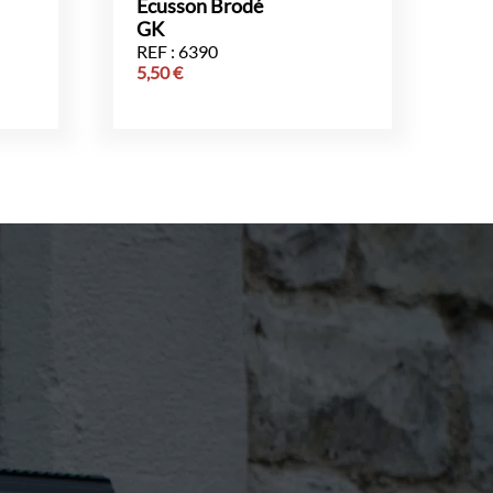
Écusson Brodé
GK
REF : 6390
5,50
€