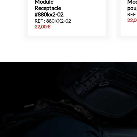
Module
Mod
Receptacle
pou
#880kx2-02
REF 
22,
REF : 880KX2-02
22,00
€