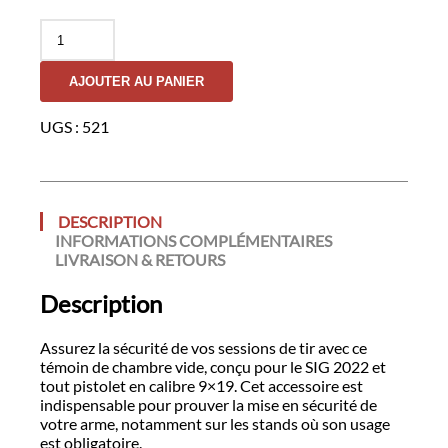
quantité
de
Temoin
AJOUTER AU PANIER
Chambre
Vide
UGS :
521
DESCRIPTION
INFORMATIONS COMPLÉMENTAIRES
LIVRAISON & RETOURS
Description
Assurez la sécurité de vos sessions de tir avec ce
témoin de chambre vide, conçu pour le SIG 2022 et
tout pistolet en calibre 9×19. Cet accessoire est
indispensable pour prouver la mise en sécurité de
votre arme, notamment sur les stands où son usage
est obligatoire.