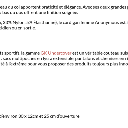
iveau du col apportent praticité et élégance. Avec ses deux grandes
u bas du dos offrent une finition soignée.
33% Nylon, 5% Élasthanne), le cardigan femme Anonymous est à la
tidien ou en sortie.
nts sportifs, la gamme
GK Undercover
est un véritable couteau suis
e : sacs multipoches en lycra extensible, pantalons et chemises en
ité à l’extrême pour vous proposer des produits toujours plus i
 d’environ 30 x 12cm et 25 cm d’ouverture
s