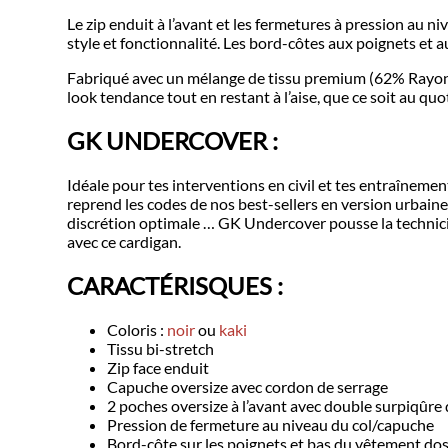
Le zip enduit à l’avant et les fermetures à pression au n
style et fonctionnalité. Les bord-côtes aux poignets et a
Fabriqué avec un mélange de tissu premium (62% Rayon, 
look tendance tout en restant à l’aise, que ce soit au quo
GK UNDERCOVER :
Idéale pour tes interventions en civil et tes entraîneme
reprend les codes de nos best-sellers en version urbain
discrétion optimale … GK Undercover pousse la technic
avec ce cardigan.
CARACTÉRISQUES :
Coloris :
noir
ou
kaki
Tissu bi-stretch
Zip face enduit
Capuche oversize avec cordon de serrage
2 poches oversize à l’avant avec double surpiqûre
Pression de fermeture au niveau du col/capuche
Bord-côte sur les poignets et bas du vêtement do