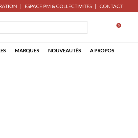
RATION
|
ESPACE PM & COLLECTIVITÉS
|
CONTACT
0
ES
MARQUES
NOUVEAUTÉS
A PROPOS