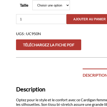
Taille
quantité
AJOUTER AU PANIER
de
Cardigan
Femme
UGS :
UC950N
Anonymous
Noir
TÉLÉCHARGEZ LA FICHE PDF
DESCRIPTIO
Description
Optez pour le style et le confort avec ce Cardigan fem
les silhouettes. Son tissu bi-stretch assure une grande