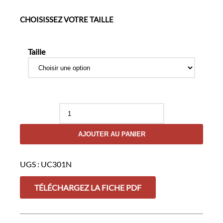
CHOISISSEZ VOTRE TAILLE
Taille
quantité
de
Chemise
AJOUTER AU PANIER
Rogue
Ripstop
Noir
UGS :
UC301N
TÉLÉCHARGEZ LA FICHE PDF