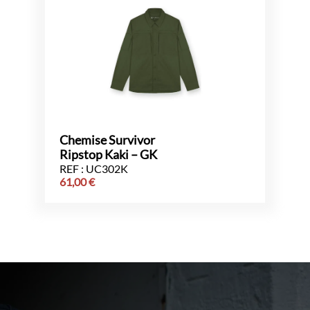
Chemise Survivor
Ripstop Kaki – GK
REF : UC302K
61,00
€