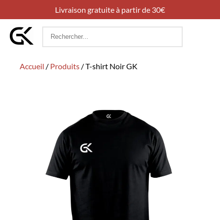
Livraison gratuite à partir de 30€
Rechercher
:
Accueil
/
Produits
/
T-shirt Noir GK