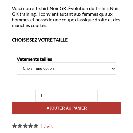
Voici notre T-shirt Noir GK
.
Évolution du T-shirt Noir
GK training, il convient autant aux femmes qu’aux
hommes et possède une coupe classique droite et des
manches courtes.
CHOISISSEZ VOTRE TAILLE
Vetements tailles
quantité
de
T-
AJOUTER AU PANIER
shirt
Noir
GK
1
avis