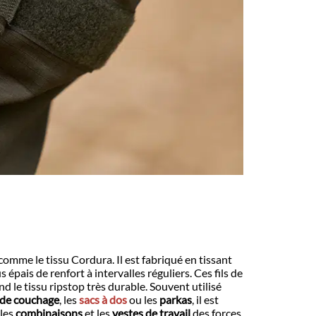
omme le tissu Cordura. Il est fabriqué en tissant
us épais de renfort à intervalles réguliers. Ces fils de
d le tissu ripstop très durable. Souvent utilisé
 de couchage
, les
sacs à dos
ou les
parkas
, il est
 les
combinaisons
et les
vestes de travail
des forces