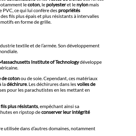
s, notamment le
coton
, le
polyester
et le
nylon
mais
e PVC, ce qui lui confère des
propriétés
es fils plus épais et plus résistants à intervalles
 motifs en forme de grille.
industrie textile et de l’armée. Son développement
mondiale.
Massachusetts Institute of Technology
développe
éricaine.
e de coton
ou de soie. Cependant, ces matériaux
à la
déchirure
. Les déchirures dans les
voiles de
s pour les parachutistes en les mettant en
s
fils plus résistants
, empêchant ainsi sa
achutes en ripstop de
conserver leur intégrité
tre utilisée dans d’autres domaines, notamment