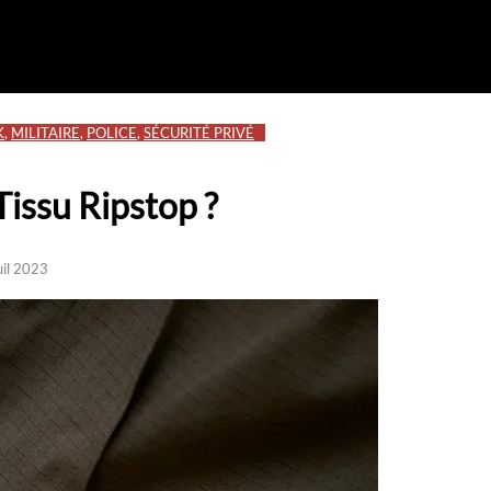
K
,
MILITAIRE
,
POLICE
,
SÉCURITÉ PRIVÉ
Tissu Ripstop ?
uil 2023