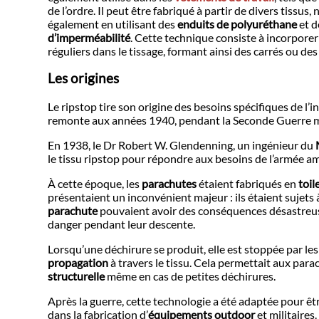
de l’ordre. Il peut être fabriqué à partir de divers tissu
également en utilisant des
enduits de polyuréthane
et d
d’imperméabilité
. Cette technique consiste à incorporer d
réguliers dans le tissage, formant ainsi des carrés ou des
Les origines
Le ripstop tire son origine des besoins spécifiques de l’
remonte aux années 1940, pendant la Seconde Guerre 
En 1938, le Dr Robert W. Glendenning, un ingénieur du
le tissu ripstop pour répondre aux besoins de l’armée am
À cette époque, les
parachutes
étaient fabriqués en
toil
présentaient un inconvénient majeur : ils étaient sujets 
parachute
pouvaient avoir des conséquences désastreuse
danger pendant leur descente.
Lorsqu’une déchirure se produit, elle est stoppée par le
propagation
à travers le tissu. Cela permettait aux par
structurelle
même en cas de petites déchirures.
Après la guerre, cette technologie a été adaptée pour ê
dans la fabrication d’
équipements outdoor
et militaires.