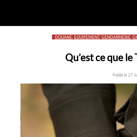
DOUANE
,
EQUIPEMENT
,
GENDARMERIE
,
G
Qu’est ce que le 
Publié le 27 J