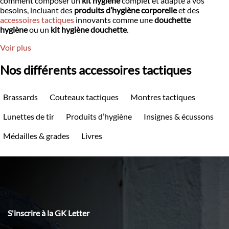
comment composer un
kit hygiène
complet et adapté à vos
besoins, incluant des
produits d’hygiène corporelle
et des
accessoires tactiques
innovants comme une
douchette
hygiène
ou un
kit hygiène douchette
.
Voir plus
Nos différents accessoires tactiques
Brassards
Couteaux tactiques
Montres tactiques
Lunettes de tir
Produits d’hygiène
Insignes & écussons
Médailles & grades
Livres
S'inscrire à la GK Letter