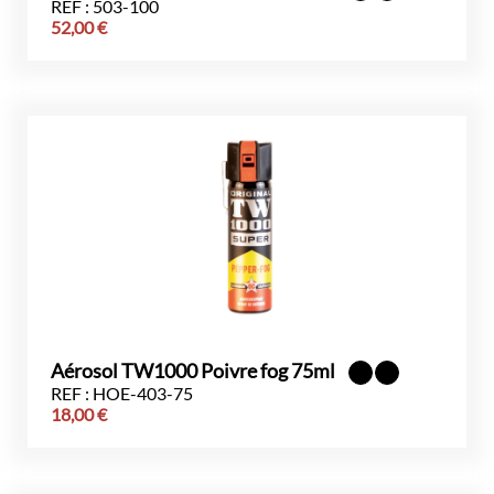
REF : 503-100
52,00
€
Aérosol TW1000 Poivre fog 75ml
REF : HOE-403-75
18,00
€