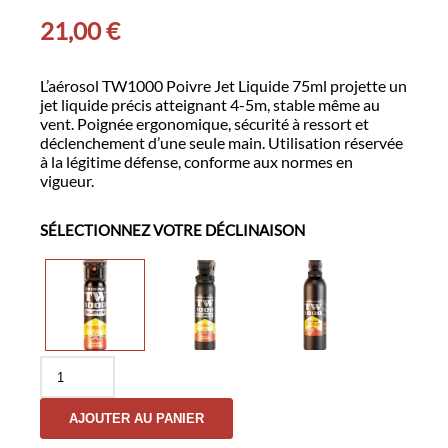
21,00
€
L’aérosol TW1000 Poivre Jet Liquide 75ml projette un
jet liquide précis atteignant 4-5m, stable même au
vent. Poignée ergonomique, sécurité à ressort et
déclenchement d’une seule main. Utilisation réservée
à la légitime défense, conforme aux normes en
vigueur.
SÉLECTIONNEZ VOTRE DÉCLINAISON
quantité
de
Aérosol
AJOUTER AU PANIER
TW1000
Poivre