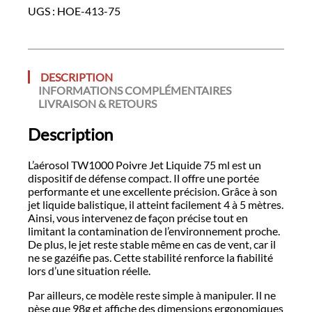
Jet
UGS :
HOE-413-75
liquide
75ml
DESCRIPTION
INFORMATIONS COMPLÉMENTAIRES
LIVRAISON & RETOURS
Description
L’aérosol TW1000 Poivre Jet Liquide 75 ml est un
dispositif de défense compact. Il offre une portée
performante et une excellente précision. Grâce à son
jet liquide balistique, il atteint facilement 4 à 5 mètres.
Ainsi, vous intervenez de façon précise tout en
limitant la contamination de l’environnement proche.
De plus, le jet reste stable même en cas de vent, car il
ne se gazéifie pas. Cette stabilité renforce la fiabilité
lors d’une situation réelle.
Par ailleurs, ce modèle reste simple à manipuler. Il ne
pèse que 98g et affiche des dimensions ergonomiques