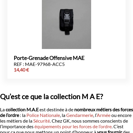
Porte-Grenade Offensive MAE
REF : MAE-97968-ACC5
14,40
€
Qu’est ce que la collection M A E?
La
collection M.A.E
est destinée à de
nombreux métiers des forces
de l’ordre
: la
Police Nationale
, la
Gendarmerie
, l’
Armée
ou encore
les métiers de la
Sécurité
. Chez GK, nous sommes conscients de
l’importance des
équipements pour les forces de l’ordre
. C’est
pour ça que nous mettons un point d’honneur à
vous fournir
des