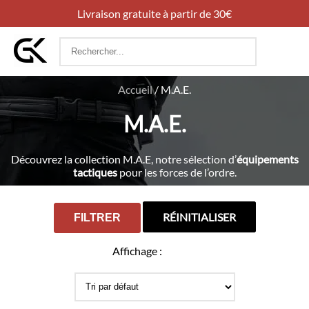
Livraison gratuite à partir de 30€
Rechercher
:
Accueil
/
M.A.E.
M.A.E.
Découvrez la collection M.A.E, notre sélection d’
équipements
tactiques
pour les forces de l’ordre.
RÉINITIALISER
FILTRER
Affichage :