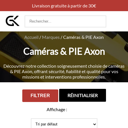
Livraison gratuite à partir de 30€
Rechercher
:
Accueil
/
Marques
/
Caméras & PIE Axon
Caméras & PIE Axon
Découvrez notre collection soigneusement choisie de caméras
& PIE Axon, offrant sécurité, fiabilité et qualité pour vos
missions et interventions professionnelles.
RÉINITIALISER
FILTRER
Affichage :