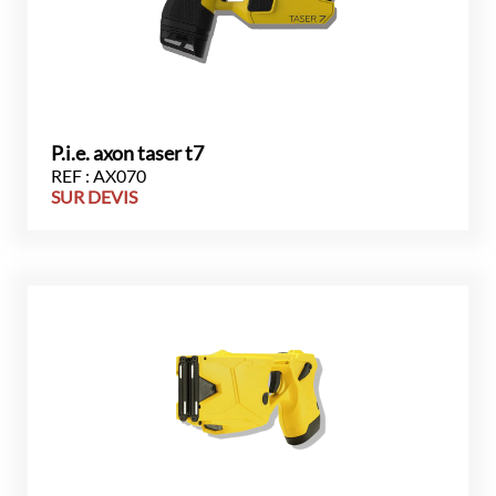
P.i.e. axon taser t7
REF : AX070
SUR DEVIS