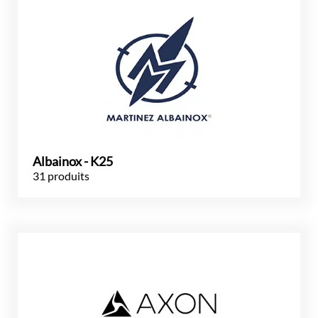
Albainox - K25
31 produits