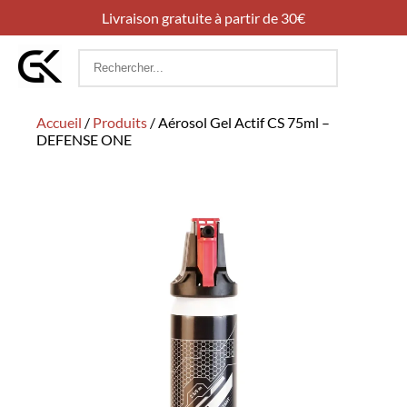
Livraison gratuite à partir de 30€
Rechercher
:
Accueil
/
Produits
/
Aérosol Gel Actif CS 75ml –
DEFENSE ONE