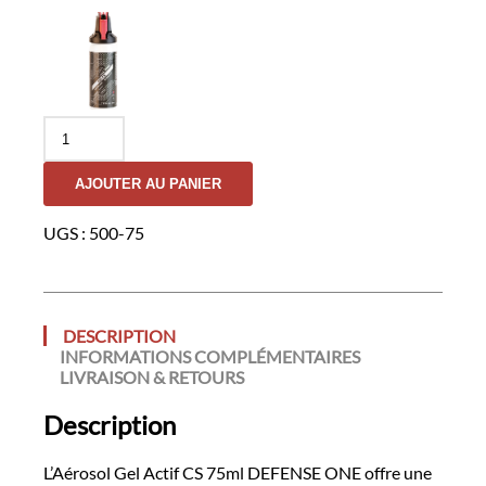
quantité
de
Aérosol
AJOUTER AU PANIER
Gel
Actif
CS
UGS :
500-75
75ml
-
DEFENSE
ONE
DESCRIPTION
INFORMATIONS COMPLÉMENTAIRES
LIVRAISON & RETOURS
Description
L’Aérosol Gel Actif CS 75ml DEFENSE ONE offre une