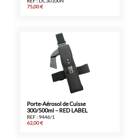
REF : DC30100N
75,00
€
Porte-Aérosol de Cuisse
300/500ml – RED LABEL
REF : 9446/1
62,00
€