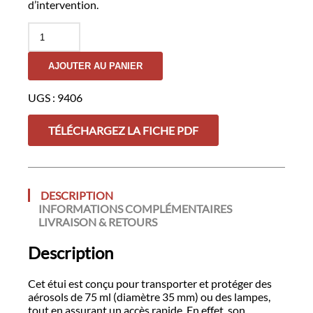
d’intervention.
quantité
de
Porte-
AJOUTER AU PANIER
Aérosol
75mL
&
UGS :
9406
Lampe
-
TÉLÉCHARGEZ LA FICHE PDF
RED
LABEL
DESCRIPTION
INFORMATIONS COMPLÉMENTAIRES
LIVRAISON & RETOURS
Description
Cet étui est conçu pour transporter et protéger des
aérosols de 75 ml (diamètre 35 mm) ou des lampes,
tout en assurant un accès rapide. En effet, son