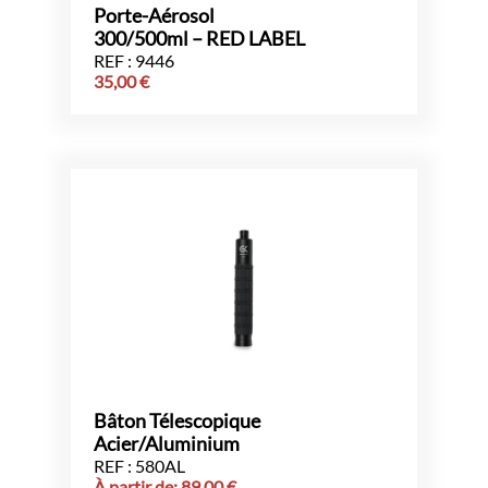
Porte-Aérosol
300/500ml – RED LABEL
REF : 9446
35,00
€
Bâton Télescopique
Acier/Aluminium
REF : 580AL
À partir de:
89,00
€