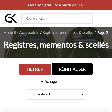
Livraison gratuite à partir de 30€
Rechercher
:
Accueil
/
Accessoires
/
Registres, mementos & scellés
/
Page 2
Registres, mementos & scellés
RÉINITIALISER
FILTRER
Affichage :