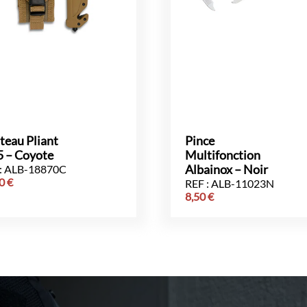
teau Pliant
Pince
5 – Coyote
Multifonction
: ALB-18870C
Albainox – Noir
00
€
REF : ALB-11023N
8,50
€