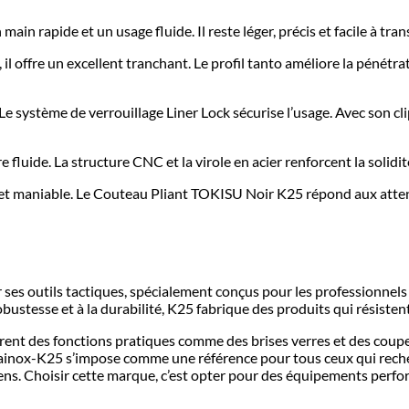
n rapide et un usage fluide. Il reste léger, précis et facile à tran
il offre un excellent tranchant. Le profil tanto améliore la pénétra
 système de verrouillage Liner Lock sécurise l’usage. Avec son clip 
luide. La structure CNC et la virole en acier renforcent la solidit
et maniable. Le Couteau Pliant TOKISU Noir K25 répond aux attente
 outils tactiques, spécialement conçus pour les professionnels de 
obustesse et à la durabilité, K25 fabrique des produits qui résisten
grent des fonctions pratiques comme des brises verres et des coupe
albainox-K25 s’impose comme une référence pour tous ceux qui rec
ns. Choisir cette marque, c’est opter pour des équipements perform