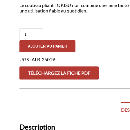
Le couteau pliant TOKISU noir combine une lame tanto e
une utilisation fiable au quotidien.
quantité
de
Couteau
AJOUTER AU PANIER
Pliant
TOKISU
Noir
UGS :
ALB-25019
-
K25
TÉLÉCHARGEZ LA FICHE PDF
DES
Description