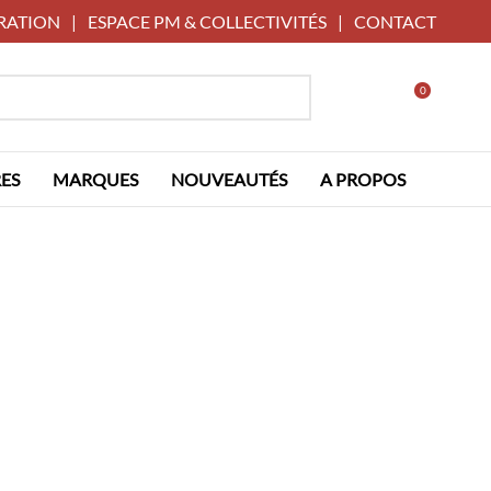
RATION
|
ESPACE PM & COLLECTIVITÉS
|
CONTACT
0
ES
MARQUES
NOUVEAUTÉS
A PROPOS