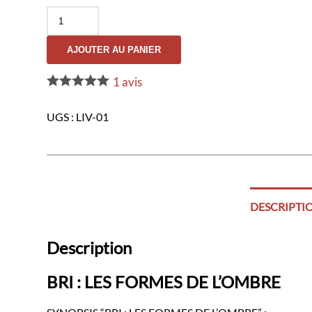
quantité
de
Bri
AJOUTER AU PANIER
:
Les
Formes
1
avis
de
l'Ombre
UGS :
LIV-01
DESCRIPTI
Description
BRI : LES FORMES DE L’OMBRE