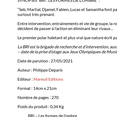
SYNOPSIS “BRI : LES FORMES DE L’OMBRE” :
“Seb, Martial, Djamel, Fabien, Lucas et Samantha font par
surtout très prenant.
Entre intervention, entrainements et vie de groupe, la ro
décident de passer à l’action en éliminant leur rivaux…
Le premier polar haletant et plus vrai que nature écrit 
La BRI est la brigade de recherche et d’intervention, aus
– date de la prise d’otage aux Jeux Olympiques de Muni
Date de parution :
27/05/2021
Auteur : Philippe Deparis
Editeur :
Mareuil Editions
Format :
14cm x 21cm
Nombre de pages :
270
Poids du produit : 0,34 Kg
BRI – Les formes de l’ombre