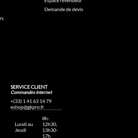
Espace revendeur
Demande de devis
rs
SERVICE CLIENT
Commandes Internet
+(33) 1 41 63 14 79
eshop@gkpro.fr
8h-
Lundi au
12h30,
Jeudi
13h30-
17h