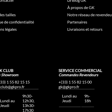
ontacter
Le Blog GK
À propos de GK
es tailles
Notre réseau de revendeu
ue de confidentialité
Partenaires
ns légales
Livraisons et retours
K CLUB
SERVICE COMMERCIAL
e Showroom
Commandes Revendeurs
(33) 1 55 82 15 15
+(33) 1 55 82 15 00
kclub@gkpro.fr
gk@gkpro.fr
9h30-
Lundi au
9h-
Lundi au
12h30,
Jeudi
18h
Jeudi
13h30-
17h30