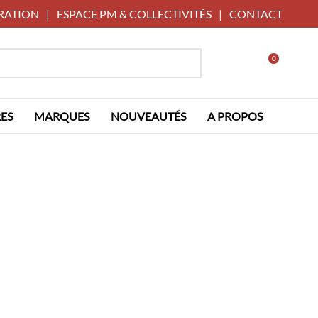
RATION
|
ESPACE PM & COLLECTIVITÉS
|
CONTACT
0
ES
MARQUES
NOUVEAUTÉS
A PROPOS