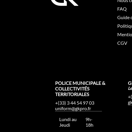
Nous c
FAQ
Guide d
Politiq
Mentio
CGV
POLICE MUNICIPALE &
G
COLLECTIVITÉS
L
TERRITORIALES
+
g
+(33) 3 44 54 97 03
uniform@gkpro.fr
Lundi au
9h-
Jeudi
18h