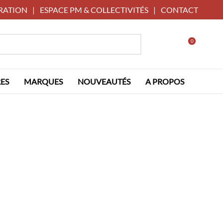
RATION
|
ESPACE PM & COLLECTIVITÉS
|
CONTACT
0
ES
MARQUES
NOUVEAUTÉS
A PROPOS