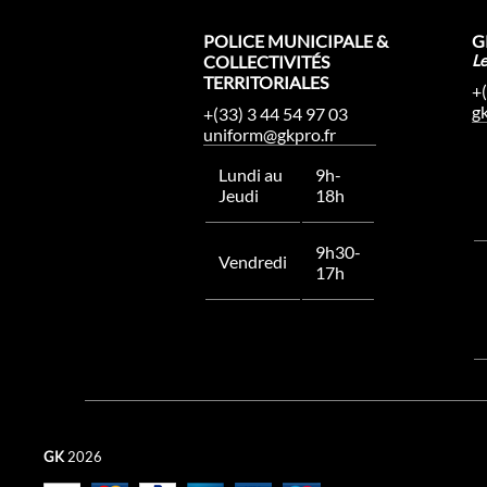
POLICE MUNICIPALE &
G
COLLECTIVITÉS
L
TERRITORIALES
+
g
+(33) 3 44 54 97 03
uniform@gkpro.fr
Lundi au
9h-
Jeudi
18h
9h30-
Vendredi
17h
GK
2026