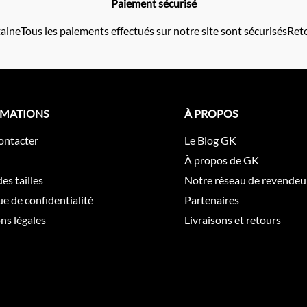
Paiement sécurisé
taine
Tous les paiements effectués sur notre site sont sécurisés
Reto
RMATIONS
À PROPOS
ontacter
Le Blog GK
À propos de GK
es tailles
Notre réseau de revendeu
ue de confidentialité
Partenaires
ns légales
Livraisons et retours