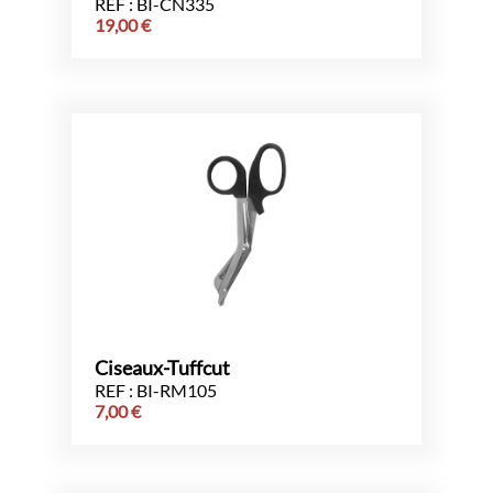
REF : BI-CN335
19,00
€
Ciseaux-Tuffcut
REF : BI-RM105
7,00
€