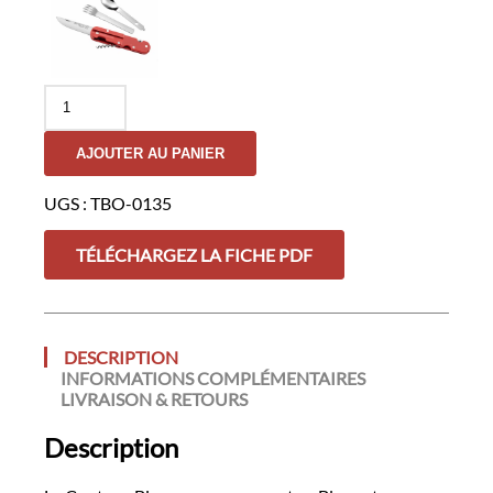
quantité
de
Couteau
AJOUTER AU PANIER
Bivouac
avec
Couverts
UGS :
TBO-0135
-
Bleu
TÉLÉCHARGEZ LA FICHE PDF
DESCRIPTION
INFORMATIONS COMPLÉMENTAIRES
LIVRAISON & RETOURS
Description