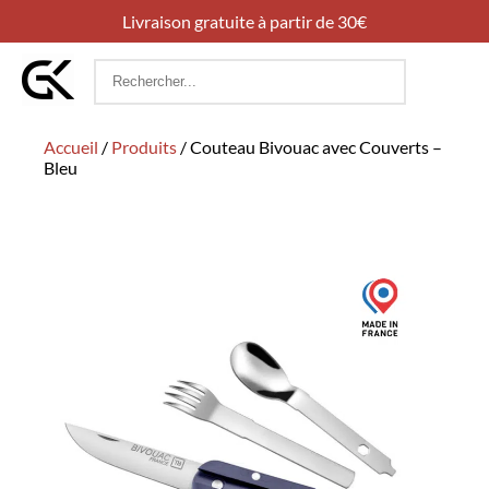
Livraison gratuite à partir de 30€
Rechercher
:
Accueil
/
Produits
/
Couteau Bivouac avec Couverts –
Bleu