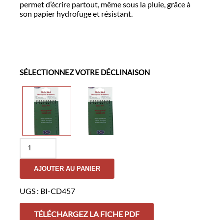
permet d’écrire partout, même sous la pluie, grâce à
son papier hydrofuge et résistant.
SÉLECTIONNEZ VOTRE DÉCLINAISON
quantité
de
Carnet
AJOUTER AU PANIER
De
Notes
Waterproof
UGS :
BI-CD457
Format
A5
TÉLÉCHARGEZ LA FICHE PDF
-