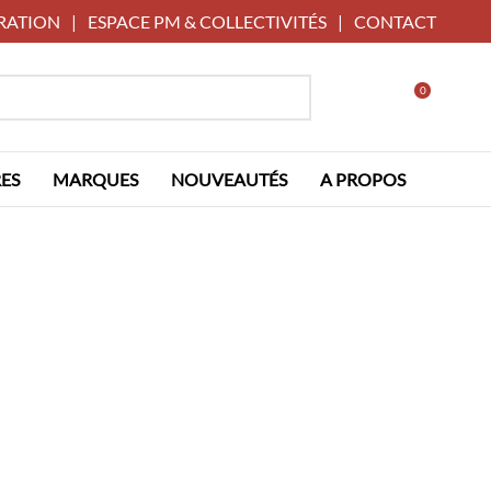
RATION
|
ESPACE PM & COLLECTIVITÉS
|
CONTACT
0
ES
MARQUES
NOUVEAUTÉS
A PROPOS