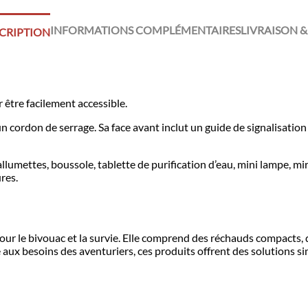
INFORMATIONS COMPLÉMENTAIRES
LIVRAISON &
CRIPTION
r être facilement accessible.
 un cordon de serrage. Sa face avant inclut un guide de signalisation 
lumettes, boussole, tablette de purification d’eau, mini lampe, miro
ures.
r le bivouac et la survie. Elle comprend des réchauds compacts, de
 aux besoins des aventuriers, ces produits offrent des solutions si