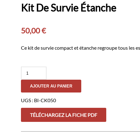
Kit De Survie Étanche
50,00
€
Ce kit de survie compact et étanche regroupe tous les es
quantité
de
Kit
AJOUTER AU PANIER
De
Survie
Étanche
UGS :
BI-CK050
TÉLÉCHARGEZ LA FICHE PDF