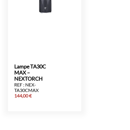
Lampe TA30C
MAX –
NEXTORCH
REF : NEX-
TA30CMAX
144,00
€