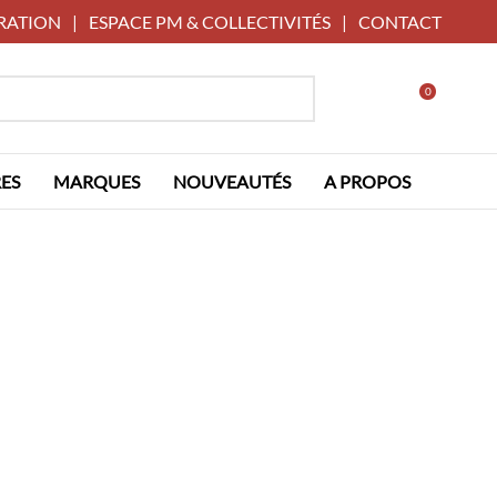
RATION
|
ESPACE PM & COLLECTIVITÉS
|
CONTACT
0
ES
MARQUES
NOUVEAUTÉS
A PROPOS