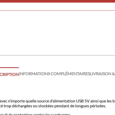
INFORMATIONS COMPLÉMENTAIRES
LIVRAISON &
CRIPTION
vec n’importe quelle source d’alimentation USB 5V ainsi que le
 été trop déchargées ou stockées pendant de longues périodes.
it de protection contre les surcharges.