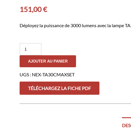
151,00
€
Déployez la puissance de 3000 lumens avec la lampe TA
quantité
de
Lampe
AJOUTER AU PANIER
TA30MAX
avec
Accessoires
UGS :
NEX-TA30CMAXSET
V55L
et
TÉLÉCHARGEZ LA FICHE PDF
FR-
2
-
NEXTORCH
DES