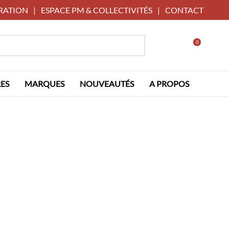
RATION
|
ESPACE PM & COLLECTIVITÉS
|
CONTACT
0
ES
MARQUES
NOUVEAUTÉS
A PROPOS