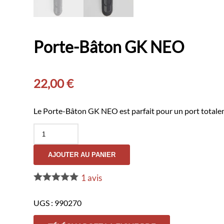
Porte-Bâton GK NEO
22,00
€
Le Porte-Bâton GK NEO est parfait pour un port totaleme
quantité
de
Porte-
AJOUTER AU PANIER
Bâton
GK
NEO
1
avis
UGS :
990270