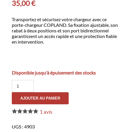
35,00
€
Transportez et sécurisez votre chargeur avec ce
porte-chargeur COPLAND. Sa fixation ajustable, son
rabat à deux positions et son port bidirectionnel
garantissent un accès rapide et une protection fiable
en intervention.
Disponible jusqu'à épuisement des stocks
quantité
de
Porte-
AJOUTER AU PANIER
Chargeur
COPLAND
1
avis
UGS :
4903