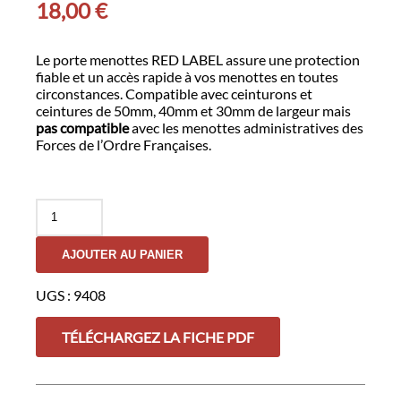
18,00
€
Le porte menottes RED LABEL assure une protection
fiable et un accès rapide à vos menottes en toutes
circonstances. Compatible avec ceinturons et
ceintures de 50mm, 40mm et 30mm de largeur mais
pas compatible
avec les menottes administratives des
Forces de l’Ordre Françaises.
quantité
de
Porte-
AJOUTER AU PANIER
menottes
-
RED
UGS :
9408
LABEL
TÉLÉCHARGEZ LA FICHE PDF