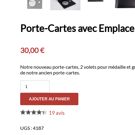
Porte-Cartes avec Emplace
30,00
€
Notre nouveau porte-cartes, 2 volets pour médaille et 
de notre ancien porte-cartes.
quantité
de
Porte-
AJOUTER AU PANIER
Cartes
avec
Emplacements
19
avis
Grade
et
UGS :
4187
Médaille
-