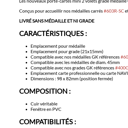
Les nouveaux porte-cartes mini 2 volets grade médaill
Conçus pour accueillir nos médailles carrés
#603R-SC
e
LIVRÉ SANS MÉDAILLE ET NI GRADE
CARACT
É
RISTIQUES :
Emplacement pour médaille
Emplacement pour grade (21x15mm)
Compatible avec nos médailles GK références
#6
Compatible avec les médailles de diam. 45mm
Compatible avec nos grades GK références
#400
Emplacement carte professionnelle ou carte NA
Dimensions : 98 x 82mm (position fermée)
COMPOSITION :
Cuir véritable
Fenêtre en PVC
COMPATIBILITÉS :