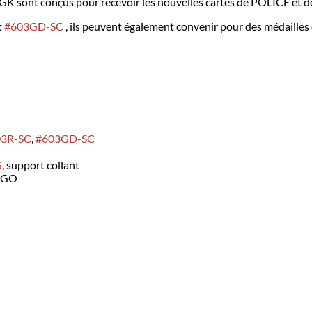
e GK sont conçus pour recevoir les nouvelles cartes de POLICE 
t
#603GD-SC
, ils peuvent également convenir pour des médaille
03R-SC
,
#603GD-SC
G
, support collant
VIGO