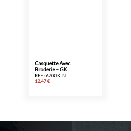
Casquette Avec
Broderie – GK
REF : 670GK-N
12,47
€