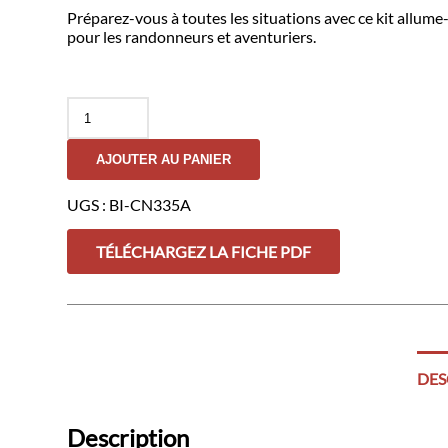
Préparez-vous à toutes les situations avec ce kit allum
pour les randonneurs et aventuriers.
quantité
de
Kit
AJOUTER AU PANIER
Allume-
Feu
MOD
UGS :
BI-CN335A
TÉLÉCHARGEZ LA FICHE PDF
DES
Description