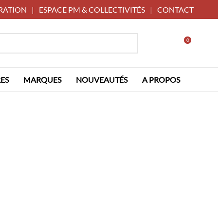
RATION
|
ESPACE PM & COLLECTIVITÉS
|
CONTACT
0
ES
MARQUES
NOUVEAUTÉS
A PROPOS