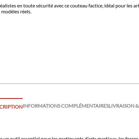
listes en toute sécurité avec ce couteau factice, idéal pour les ar
 modèles réels.
INFORMATIONS COMPLÉMENTAIRES
LIVRAISON &
CRIPTION
un outil essentiel pour les pratiquants d’arts martiaux, les force