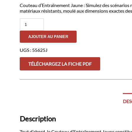
Couteau d’Entraînement Jaune : Simulez des scénarios réa
matériaux résistants, moulé aux dimensions exactes des
quantité
de
Couteau
AJOUTER AU PANIER
d'Entraînement
Jaune
UGS :
55625J
TÉLÉCHARGEZ LA FICHE PDF
DES
Description
Tout d’abord, le Couteau d’Entraînement Jaune constitue 