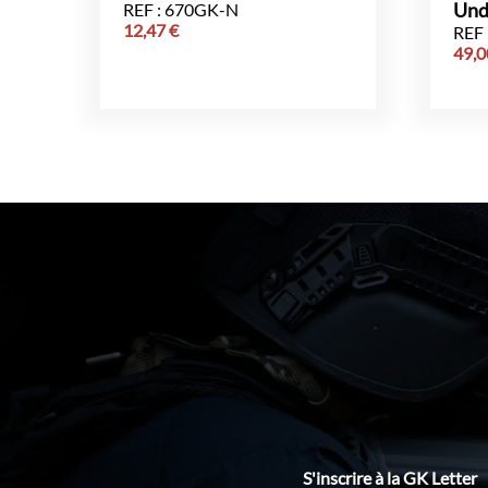
REF : 670GK-N
Und
12,47
€
REF
49,
S'inscrire à la GK Letter