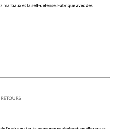
ts martiaux et la self-défense. Fabriqué avec des
 RETOURS
s de l’ordre ou toute personne souhaitant améliorer ses