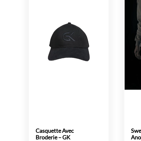
Casquette Avec
Swe
Broderie – GK
Ano