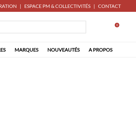
RATION
|
ESPACE PM & COLLECTIVITÉS
|
CONTACT
0
ES
MARQUES
NOUVEAUTÉS
A PROPOS