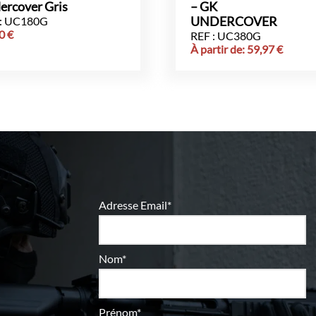
ercover Gris
– GK
 : UC180G
UNDERCOVER
00
€
REF : UC380G
À partir de:
59,97
€
Adresse Email*
Nom*
Prénom*