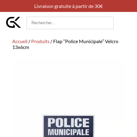
Livraison gratuite à partir de 30€
Rechercher
:
Accueil
/
Produits
/
Flap “Police Municipale” Velcro
13x6cm