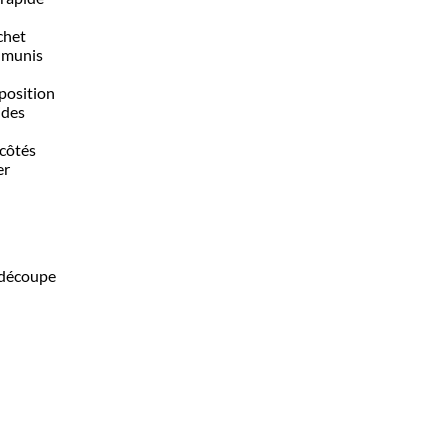
chet
n munis
position
ides
 côtés
er
 découpe