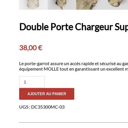
Double Porte Chargeur S
38,00
€
Le porte-garrot assure un accès rapide et sécurisé au ga
équipement MOLLE tout en garantissant un excellent ma
quantité
de
Double
AJOUTER AU PANIER
Porte
Chargeur
Superposé
UGS :
DC35300MC-03
9mm
GK
DUTYCALL-
Multicam