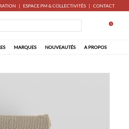
RATION
|
ESPACE PM & COLLECTIVITÉS
|
CONTACT
0
ES
MARQUES
NOUVEAUTÉS
A PROPOS