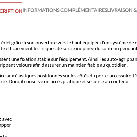
INFORMATIONS COMPLÉMENTAIRES
LIVRAISON &
CRIPTION
riel grâce à son ouverture vers le haut équipée d’un système de do
ite efficacement les risques de sortie inopinée du contenu pendan
sent une fixation stable sur l’équipement. Ainsi, les auto-agripp
ippant velours afin d’assurer un maintien fiable au quotidien.
râce aux élastiques positionnés sur les côtés du porte-accessoire. 
orté. Donc il conserve un accès pratique et sécurisé au contenu.
t avec
topper
ochet