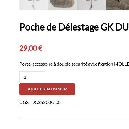
Poche de Délestage GK D
29,00
€
Porte-accessoire à double sécurité avec fixation MOLLE 
quantité
de
Poche
AJOUTER AU PANIER
de
Délestage
GK
UGS :
DC35300C-08
DUTYCALL-
Coyote