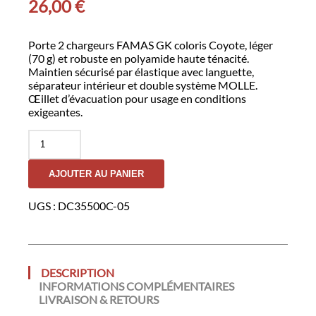
26,00
€
Porte 2 chargeurs FAMAS GK coloris Coyote, léger
(70 g) et robuste en polyamide haute ténacité.
Maintien sécurisé par élastique avec languette,
séparateur intérieur et double système MOLLE.
Œillet d’évacuation pour usage en conditions
exigeantes.
quantité
de
Porte
AJOUTER AU PANIER
2
Chargeurs
FAMAS
UGS :
DC35500C-05
-
GK
DESCRIPTION
INFORMATIONS COMPLÉMENTAIRES
LIVRAISON & RETOURS