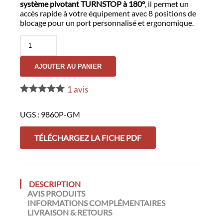
système pivotant TURNSTOP à 180°
, il permet un
accès rapide à votre équipement avec 8 positions de
blocage pour un port personnalisé et ergonomique.
quantité
de
Porte-
AJOUTER AU PANIER
bâton
Télescopique
Pivotant
1
avis
UGS :
9860P-GM
TÉLÉCHARGEZ LA FICHE PDF
DESCRIPTION
AVIS PRODUITS
INFORMATIONS COMPLÉMENTAIRES
LIVRAISON & RETOURS