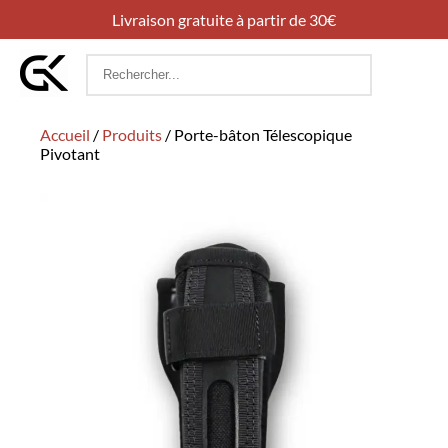
Livraison gratuite à partir de 30€
Rechercher
:
Accueil
/
Produits
/
Porte-bâton Télescopique
Pivotant