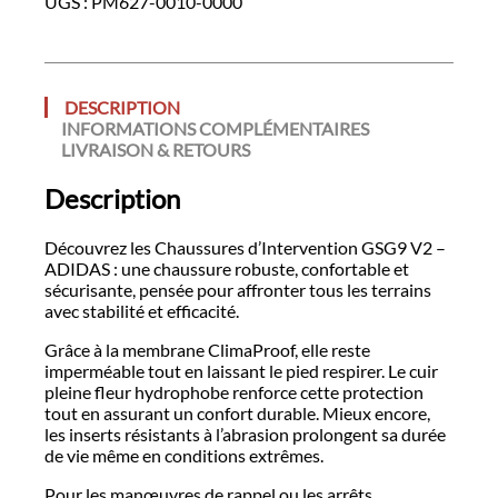
UGS :
PM627-0010-0000
V2
-
ADIDAS
DESCRIPTION
INFORMATIONS COMPLÉMENTAIRES
LIVRAISON & RETOURS
Description
Découvrez les Chaussures d’Intervention GSG9 V2 –
ADIDAS : une chaussure robuste, confortable et
sécurisante, pensée pour affronter tous les terrains
avec stabilité et efficacité.
Grâce à la membrane ClimaProof, elle reste
imperméable tout en laissant le pied respirer. Le cuir
pleine fleur hydrophobe renforce cette protection
tout en assurant un confort durable. Mieux encore,
les inserts résistants à l’abrasion prolongent sa durée
de vie même en conditions extrêmes.
Pour les manœuvres de rappel ou les arrêts