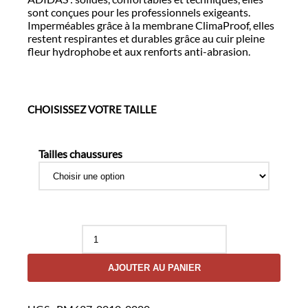
sont conçues pour les professionnels exigeants.
Imperméables grâce à la membrane ClimaProof, elles
restent respirantes et durables grâce au cuir pleine
fleur hydrophobe et aux renforts anti-abrasion.
CHOISISSEZ VOTRE TAILLE
Tailles chaussures
quantité
de
Chaussures
AJOUTER AU PANIER
d'Intervention
Noir
GSG9