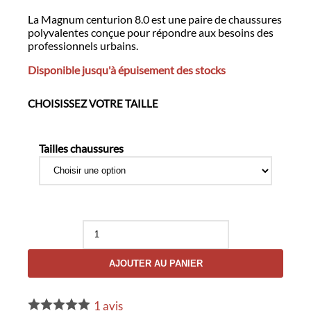
La Magnum centurion 8.0 est une paire de chaussures
polyvalentes conçue pour répondre aux besoins des
professionnels urbains.
Disponible jusqu'à épuisement des stocks
CHOISISSEZ VOTRE TAILLE
Tailles chaussures
quantité
de
Magnum
AJOUTER AU PANIER
Centurion
8.0
SZ
1
avis