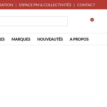
RATION
|
ESPACE PM & COLLECTIVITÉS
|
CONTACT
0
ES
MARQUES
NOUVEAUTÉS
A PROPOS