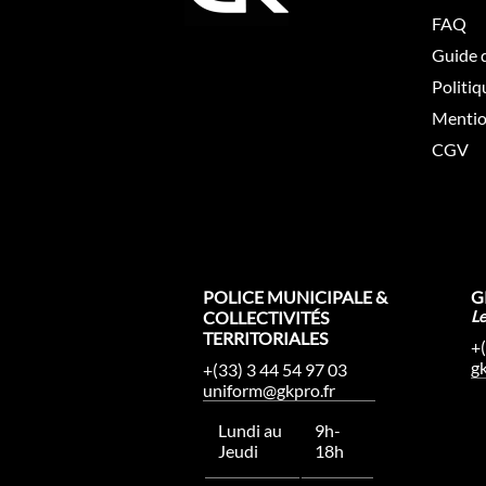
FAQ
Guide d
Politiq
Mentio
CGV
POLICE MUNICIPALE &
G
COLLECTIVITÉS
L
TERRITORIALES
+
g
+(33) 3 44 54 97 03
uniform@gkpro.fr
Lundi au
9h-
Jeudi
18h