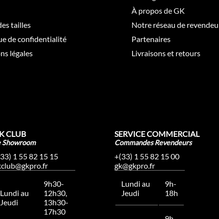
À propos de GK
es tailles
Notre réseau de revendeu
ue de confidentialité
Partenaires
ns légales
Livraisons et retours
K CLUB
SERVICE COMMERCIAL
e Showroom
Commandes Revendeurs
(33) 1 55 82 15 15
+(33) 1 55 82 15 00
kclub@gkpro.fr
gk@gkpro.fr
9h30-
Lundi au
9h-
Lundi au
12h30,
Jeudi
18h
Jeudi
13h30-
17h30
9h-