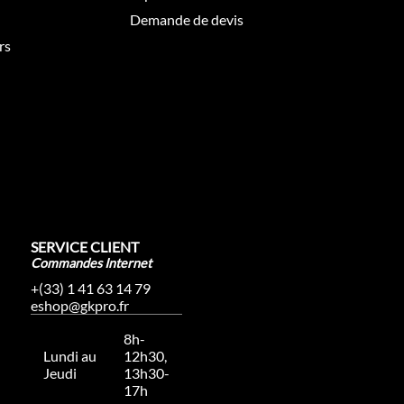
Demande de devis
rs
SERVICE CLIENT
Commandes Internet
+(33) 1 41 63 14 79
eshop@gkpro.fr
8h-
Lundi au
12h30,
Jeudi
13h30-
17h