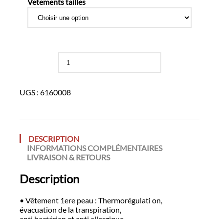
Vetements tailles
quantité
de
Tee-
shirt
UGS :
6160008
thermique
manches
courtes
DESCRIPTION
INFORMATIONS COMPLÉMENTAIRES
LIVRAISON & RETOURS
Description
• Vêtement 1ere peau : Thermorégulati on,
évacuation de la transpiration,
anti bactérien et anti allergique