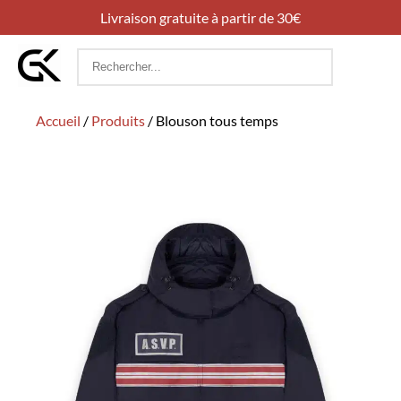
Livraison gratuite à partir de 30€
Rechercher
:
Accueil
/
Produits
/
Blouson tous temps