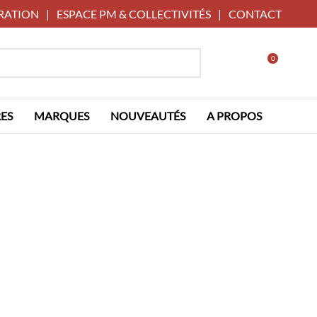
RATION
|
ESPACE PM & COLLECTIVITÉS
|
CONTACT
0
ES
MARQUES
NOUVEAUTÉS
A PROPOS