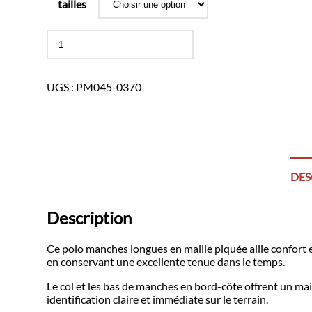
tailles
quantité
de
Polo
ASVP
UGS :
PM045-0370
Ciel
Manches
Courtes
DES
Description
Ce polo manches longues en maille piquée allie confort 
en conservant une excellente tenue dans le temps.
Le col et les bas de manches en bord-côte offrent un main
identification claire et immédiate sur le terrain.