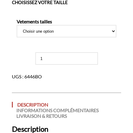
CHOISISSEZ VOTRE TAILLE
Vetements tailles
quantité
de
Tee-
shirt
UGS :
6446BO
DESCRIPTION
INFORMATIONS COMPLÉMENTAIRES
LIVRAISON & RETOURS
Description